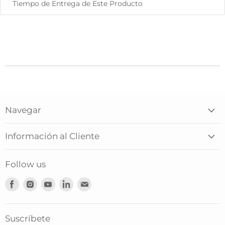
Tiempo de Entrega de Este Producto
Navegar
Información al Cliente
Follow us
Encuéntranos
Encuéntranos
Encuéntranos
Encuéntranos
Encuéntranos
en
en
en
en
en
Facebook
Instagram
Youtube
LinkedIn
Correo
electrónico
Suscríbete