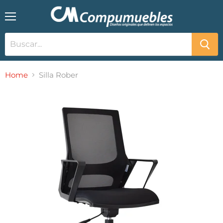
Menú
Home
Silla Rober