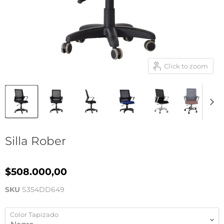
Click to zoom
Silla Rober
$508.000,00
SKU
S354DD649
Color Tapizado