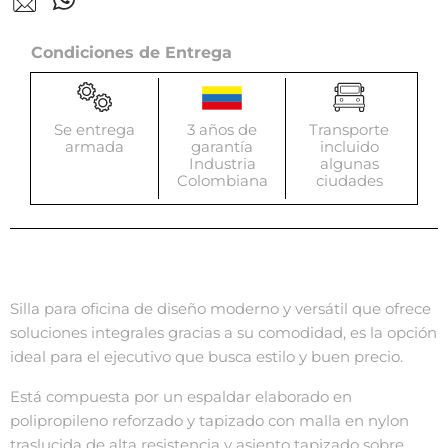
Condiciones de Entrega
Se entrega
3 años de
Transporte
armada
garantía
incluido
Industria
algunas
Colombiana
ciudades
Silla para oficina de diseño moderno y versátil que ofrece
soluciones integrales gracias a su comodidad, es la opción
ideal para el ejecutivo que busca estilo y buen precio.
Está compuesta por un espaldar elaborado en
polipropileno reforzado y tapizado con malla en nylon
traslucida de alta resistencia y asiento tapizado sobre