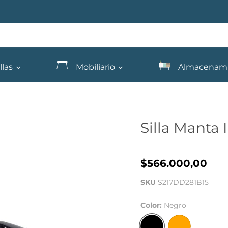
llas
Mobiliario
Almacenam
Silla Manta 
$566.000,00
SKU
S217DD281B15
Color:
Negro