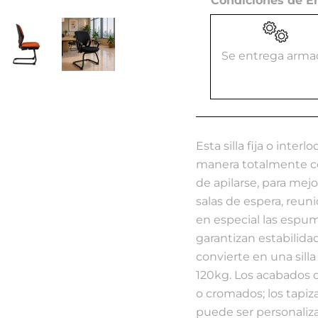
Condiciones de E
Se entrega arma
Esta silla fija o inter
manera totalmente con
de apilarse, para me
salas de espera, reuni
en especial las espum
garantizan estabilidad
convierte en una sill
120kg. Los acabados d
o cromados; los tapiz
puede ser personaliza