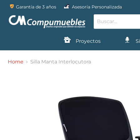
Garantía de 3 años
Asesoría Personalizada
Proyectos
Si
Home
Silla Manta Interlocutora