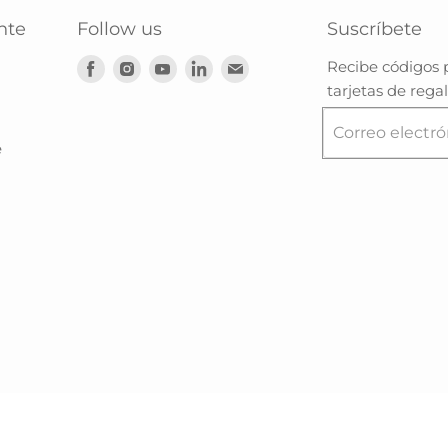
nte
Follow us
Suscríbete
Encuéntranos
Encuéntranos
Encuéntranos
Encuéntranos
Encuéntranos
Recibe códigos 
en
en
en
en
en
tarjetas de regal
Facebook
Instagram
Youtube
LinkedIn
Correo
Correo electró
electrónico
e