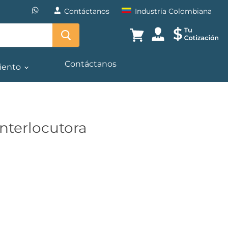
Contáctanos
Industría Colombiana
Translation
missing:
Contáctanos
es.general.accessibility.c
iento
Interlocutora